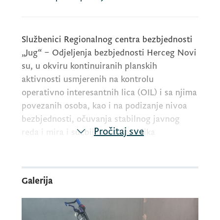
Službenici Regionalnog centra bezbjednosti
„Jug“ – Odjeljenja bezbjednosti Herceg Novi
su, u okviru kontinuiranih planskih
aktivnosti usmjerenih na kontrolu
operativno interesantnih lica (OIL) i sa njima
povezanih osoba, kao i na podizanje nivoa
bezbjednosti, očuvanja stabilnog javnog
Pročitaj sve
reda i mira i suzbijanje svih oblika
protivpravnog ponašanja, preduzeli
intenzivne preventivne i represivne mjere i
radnje iz svoje nadležnosti. U sklopu
Galerija
navedenih aktivnosti realizovano je više
policijskih postupanja usmjerenih prema OIL
i njima bliskim licima, pri čemu je jedno OIL