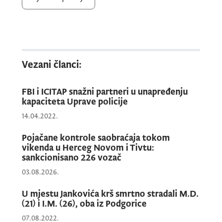
prekršaju iz člana 11 Zakona o javnom redu i
miru.
Ovo lice je, uz prekršajnu prijavu,
Vezani članci:
sprovedeno Sudu za prekršaje u Budvi –
Odjeljenju u Herceg Novom.
FBI i ICITAP snažni partneri u unapređenju
kapaciteta Uprave policije
14.04.2022.
Policijski službenici Odjeljenja bezbjednosti
Herceg Novi izvršili su kontrolu lica bliskog
Pojačane kontrole saobraćaja tokom
vikenda u Herceg Novom i Tivtu:
operativno interesantnom licu J.L (19) iz
sankcionisano 226 vozač
Herceg Novog, koja je zatečena da upravlja
03.08.2026.
motociklom bez registarskih oznaka. Tokom
trajanja kontrole, iz pravca Herceg Novog
U mjestu Jankovića krš smrtno stradali M.D.
naišao je motocikl kojim je upravljalo
(21) i I.M. (26), oba iz Podgorice
operativno interesantno lice M.M (21) iz
07.08.2022.