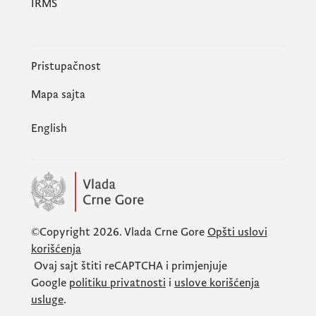
IRMS
Pristupačnost
Mapa sajta
English
©Copyright 2026.
Vlada Crne Gore
Opšti uslovi
korišćenja
Ovaj sajt štiti
reCAPTCHA
i primjenjuje
Google
politiku privatnosti
i
uslove korišćenja
usluge
.