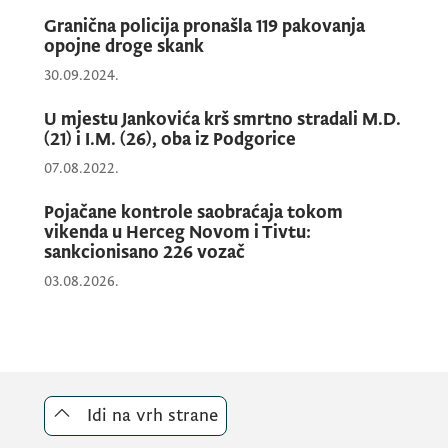
identifikacije i pronalaska izvršioca.
Granična policija pronašla 119 pakovanja
opojne droge skank
30.09.2024.
Sa događajem je upoznat dežurni državni
tužilac u Višem državnom tužilaštvu u
U mjestu Jankovića krš smrtno stradali M.D.
(21) i I.M. (26), oba iz Podgorice
Podgorici, sa kojim su policijski službenici u
07.08.2022.
koordinaciji preduzimali dalje aktivnosti na
identifikaciji i pronalasku izvršioca.
Pojačane kontrole saobraćaja tokom
vikenda u Herceg Novom i Tivtu:
sankcionisano 226 vozač
Sprovođenjem daljih aktivnosti utvrđeno je
03.08.2026.
da je na pomenutoj lokaciji došlo do fizičkog
sukoba između oštećenog maloljetnika i za
tada nepoznatog muškog lica, kojom
prilikom je osumnjičeni oštećenom zadao
više ubodnih rana u predjelu stomaka
Idi na vrh strane
upotrebom noža, nakon čega se udaljio sa