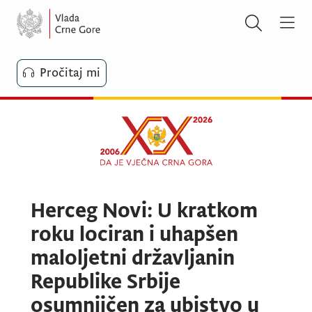
Pročitaj mi
Herceg Novi: U kratkom
roku lociran i uhapšen
maloljetni državljanin
Republike Srbije
osumnjičen za ubistvo u