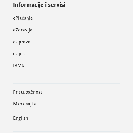
Višem državnom tužilaštvu u Podgorici.
Informacije i servisi
ePlaćanje
eZdravlje
eUprava
еUpis
IRMS
Pristupačnost
Mapa sajta
English