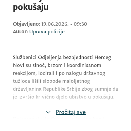
pokušaju
Objavljeno:
19.06.2026.
•
09:30
Autor:
Uprava policije
Službenici Odjeljenja bezbjednosti Herceg
Novi su sinoć, brzom i koordinisanom
reakcijom, locirali i po nalogu državnog
tužioca lišili slobode maloljetnog
državljanina Republike Srbije zbog sumnje da
je izvršio krivično djelo ubistvo u pokušaju.
Pročitaj sve
Dežurnoj službi Odjeljenja bezbjednosti
Herceg Novi sinoć je prijavljeno da je u