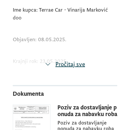
Ime kupca: Terrae Car - Vinarija Marković
doo
Objavljen: 08.05.2025.
Krajnji rok: 23.05.2025.
Pročitaj sve
U tekstu je objavljen link za preuzimanje
poziva za dostavljanje ponuda.
Dokumenta
Poziv za dostavljanje p
Datum i vrijeme otvaranja ponuda:
onuda za nabavku roba
ponedeljak 02.06.2025. u 10:00 h
Poziv za dostavljanje
ponuda za nabavku roba