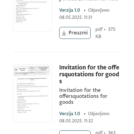
Verzija
1.0
•
Objavljeno
:
Mjesto otvaranja ponuda: Direktorat za
08.05.2025. 11:31
plaćanje, Moskovska 101 Podgorica
pdf
•
375
Preuzmi
KB
Invitation for the offe
rsquotations for good
s
Invitation for the
offersquotations for
goods
Verzija
1.0
•
Objavljeno
:
08.05.2025. 11:32
pdf
•
363