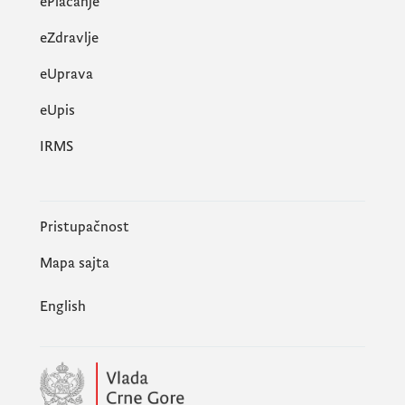
ePlaćanje
eZdravlje
eUprava
еUpis
IRMS
Pristupačnost
Mapa sajta
English