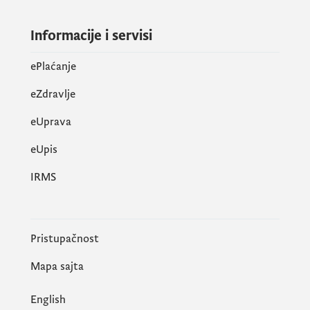
Informacije i servisi
ePlaćanje
eZdravlje
eUprava
еUpis
IRMS
Pristupačnost
Mapa sajta
English