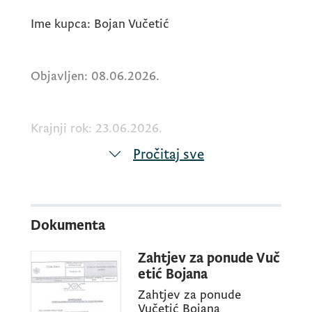
Ime kupca: Bojan Vučetić
Objavljen: 08.06.2026.
Krajnji rok: 23.06.2026.
Pročitaj sve
U tekstu je objavljen link za preuzimanje
poziva za dostavljanje ponuda.
Dokumenta
Datum i vrijeme otvaranja ponuda: srijeda
Zahtjev za ponude Vuč
01.07.2026. u 13.30 h
etić Bojana
Zahtjev za ponude
Vučetić Bojana