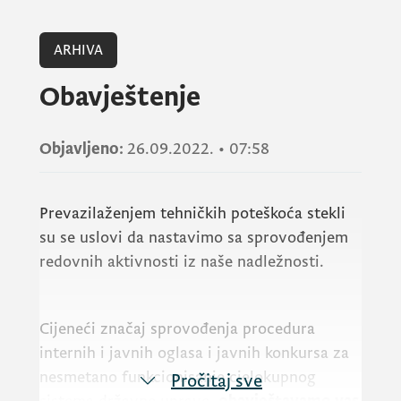
ARHIVA
Obavještenje
Objavljeno:
26.09.2022.
•
07:58
Prevazilaženjem tehničkih poteškoća stekli
su se uslovi da nastavimo sa sprovođenjem
redovnih aktivnosti iz naše nadležnosti.
Cijeneći značaj sprovođenja procedura
internih i javnih oglasa i javnih konkursa za
nesmetano funkcionisanje cjelokupnog
Pročitaj sve