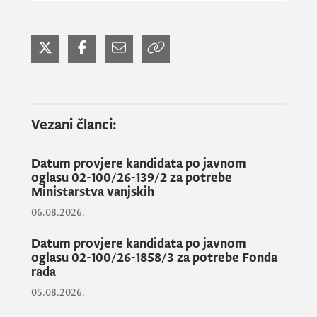
sistema državne uprave,
o
bavještavamo vas
da ćemo od srijede, 28. septembra, ponovo
početi sa njihovim objavljivanjem.
Aktivni oglasi i konkursi biće dostupni na
našoj internet stranici (
www.gov.me/uzk
),
Vezani članci:
kao i dnevnoj štampi.
Datum provjere kandidata po javnom
oglasu 02-100/26-139/2 za potrebe
Ministarstva vanjskih
06.08.2026.
Datum provjere kandidata po javnom
oglasu 02-100/26-1858/3 za potrebe Fonda
rada
05.08.2026.