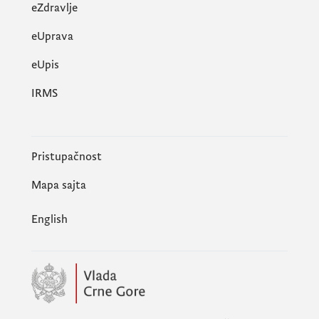
eZdravlje
eUprava
еUpis
IRMS
Pristupačnost
Mapa sajta
English