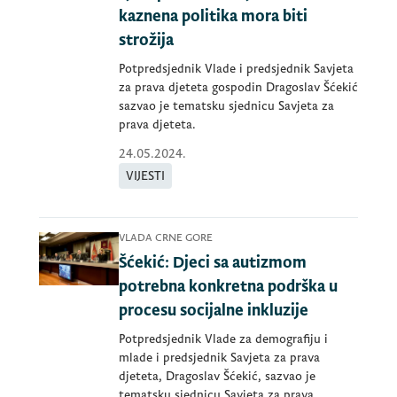
kaznena politika mora biti
strožija
Potpredsjednik Vlade i predsjednik Savjeta
za prava djeteta gospodin Dragoslav Šćekić
sazvao je tematsku sjednicu Savjeta za
prava djeteta.
24.05.2024.
VIJESTI
VLADA CRNE GORE
Šćekić: Djeci sa autizmom
potrebna konkretna podrška u
procesu socijalne inkluzije
Potpredsjednik Vlade za demografiju i
mlade i predsjednik Savjeta za prava
djeteta, Dragoslav Šćekić, sazvao je
tematsku sjednicu Savjeta za prava