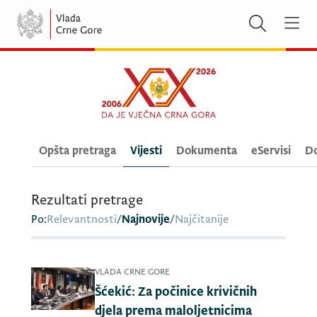
Opšta pretraga
Vijesti
Dokumenta
eServisi
Do
Rezultati pretrage
Po:
Relevantnosti
/
Najnovije
/
Najčitanije
VLADA CRNE GORE
Šćekić: Za počinice krivičnih
djela prema maloljetnicima