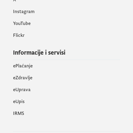
Instagram
YouTube
Flickr
Informacije i servisi
ePlaćanje
eZdravlje
eUprava
еUpis
IRMS