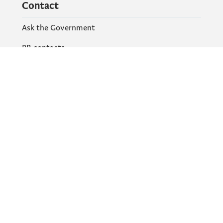
Contact
Ask the Government
PR contacts
Social Networks
Facebook
X
Instagram
YouTube
Flickr
Information and services