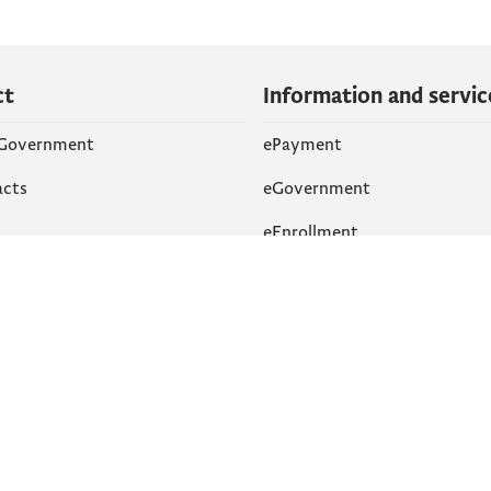
ct
Information and servic
 Government
ePayment
acts
eGovernment
eEnrollment
 Networks
k
Accessibility
am
English