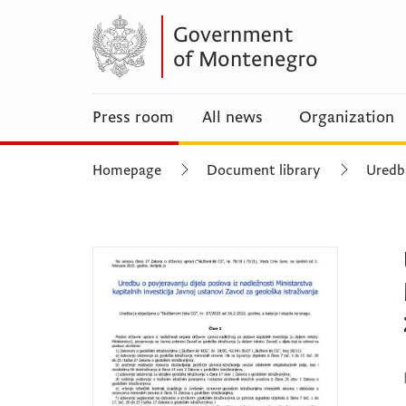
Press room
All news
Organization
Homepage
Document library
Uredba