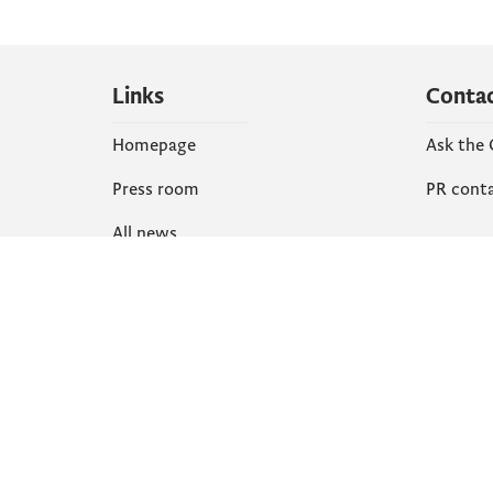
Links
Conta
Homepage
Ask the
Press room
PR cont
All news
Social
Organization
Faceboo
Document
X
library
Instagr
YouTube
Flickr