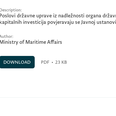
Description:
Poslovi državne uprave iz nadležnosti organa drža
kapitalnih investicija povjeravaju se Javnoj ustanov
Author:
Ministry of Maritime Affairs
DOWNLOAD
PDF
•
23 KB