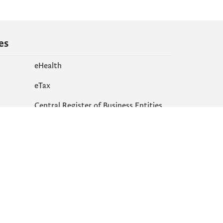
es
eHealth
еTax
Central Register of Business Entities
Site map