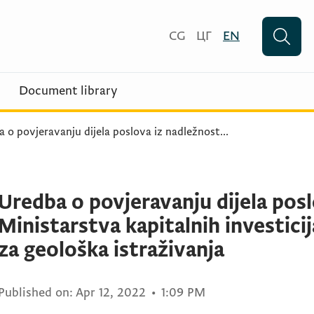
CG
ЦГ
EN
Document library
 o povjeravanju dijela poslova iz nadležnost
...
Uredba o povjeravanju dijela posl
Ministarstva kapitalnih investici
za geološka istraživanja
Published on:
Apr 12, 2022
•
1:09 PM