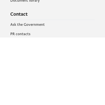
Document library
Contact
Ask the Government
PR contacts
Social Networks
Facebook
X
Instagram
YouTube
Flickr