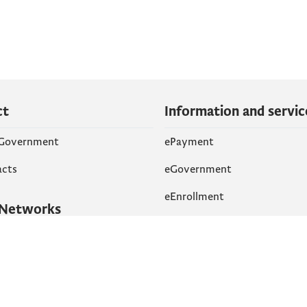
ct
Information and servic
 Government
ePayment
acts
eGovernment
eEnrollment
 Networks
k
Accessibility
am
English