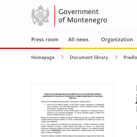
Press room
All news
Organization
Homepage
Document library
Predl