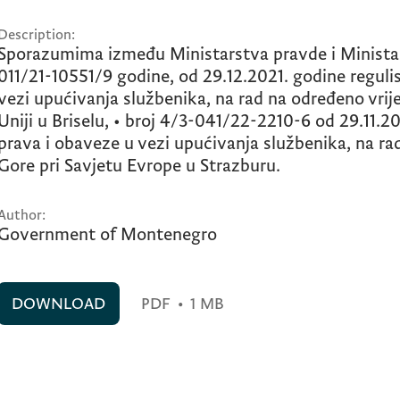
Description:
Sporazumima između Ministarstva pravde i Ministars
011/21-10551/9 godine, od 29.12.2021. godine regul
vezi upućivanja službenika, na rad na određeno vrij
Uniji u Briselu, • broj 4/3-041/22-2210-6 od 29.11.
prava i obaveze u vezi upućivanja službenika, na ra
Gore pri Savjetu Evrope u Strazburu.
Author:
Government of Montenegro
DOWNLOAD
PDF
•
1 MB