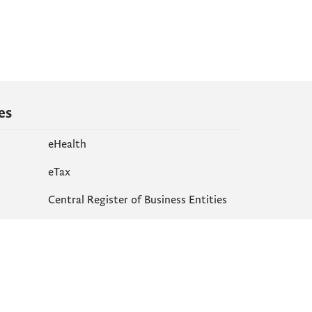
es
eHealth
еTax
Central Register of Business Entities
Site map