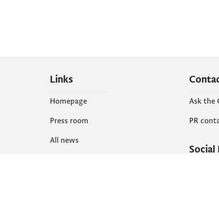
Links
Conta
Homepage
Ask the
Press room
PR cont
All news
Social
Organization
Faceboo
Document
X
library
Instagr