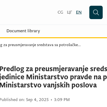
CG
ЦГ
EN
Document library
og za preusmjeravanje sredstava sa potrošačke
...
Predlog za preusmjeravanje sred
jedinice Ministarstvo pravde na 
Ministarstvo vanjskih poslova
Published on:
Sep 4, 2025
•
3:09 PM