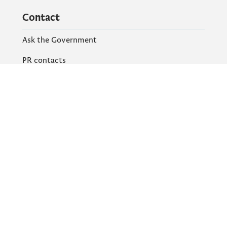
Contact
Ask the Government
PR contacts
Social Networks
Facebook
X
Instagram
YouTube
Flickr
Information and services