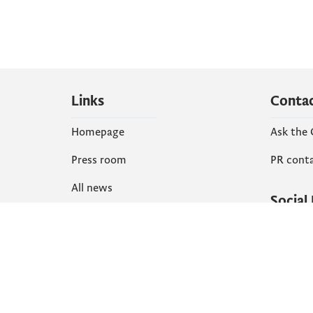
Links
Conta
Homepage
Ask the
Press room
PR cont
All news
Social
Organization
Faceboo
Document
X
library
Instagr