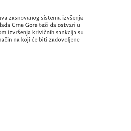
rava zasnovanog sistema izvšenja
Vlada Crne Gore teži da ostvari u
 izvršenja krivičnih sankcija su
način na koji će biti zadovoljene