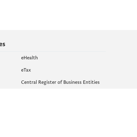
es
eHealth
еTax
Central Register of Business Entities
Site map