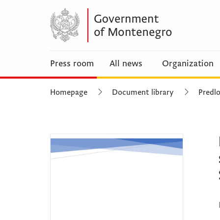
Press room
All news
Organization
Homepage
Document library
Predlo