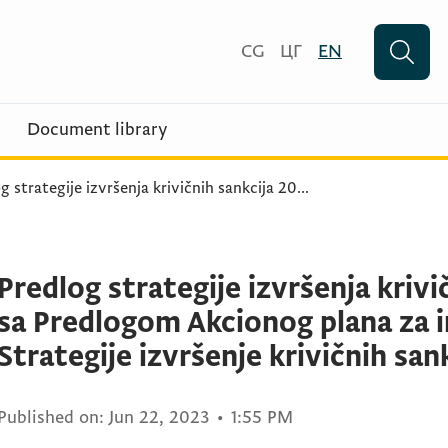
CG
ЦГ
EN
Document library
g strategije izvršenja krivičnih sankcija 20
...
Predlog strategije izvršenja kriv
sa Predlogom Akcionog plana za 
Strategije izvršenje krivičnih sa
Published on:
Jun 22, 2023
•
1:55 PM