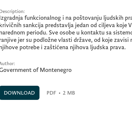
Description:
Izgradnja funkcionalnog i na poštovanju ljudskih p
krivičnih sankcija predstavlja jedan od ciljeva koje 
narednom periodu. Sve osobe u kontaktu sa sistemom
ranjive jer su podložne vlasti države, od koje zavisi 
njihove potrebe i zaštićena njihova ljudska prava.
Author:
Government of Montenegro
DOWNLOAD
PDF
•
2 MB