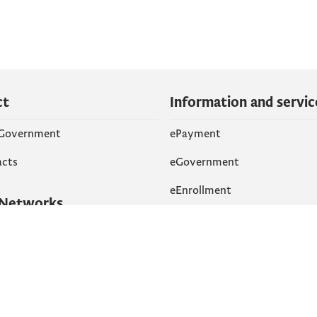
ct
Information and servic
 Government
ePayment
acts
eGovernment
eEnrollment
 Networks
k
Accessibility
am
English