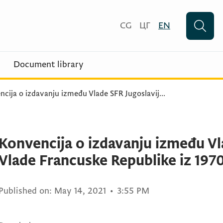
CG
ЦГ
EN
Document library
cija o izdavanju između Vlade SFR Jugoslavij
...
Konvencija o izdavanju između Vla
Vlade Francuske Republike iz 197
Published on:
May 14, 2021
•
3:55 PM