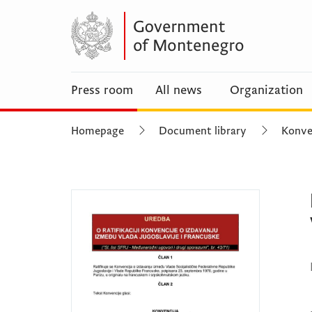
Press room
All news
Organization
Homepage
Document library
Konven