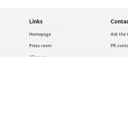
Links
Conta
Homepage
Ask the
Press room
PR cont
All news
Social
Organization
Faceboo
Document
X
library
Instagr
YouTube
Flickr