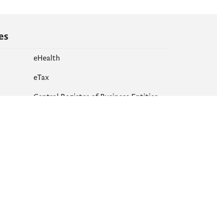
es
eHealth
еTax
Central Register of Business Entities
Site map