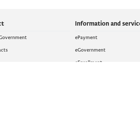
ct
Information and servic
 Government
ePayment
acts
eGovernment
eEnrollment
 Networks
k
Accessibility
am
English