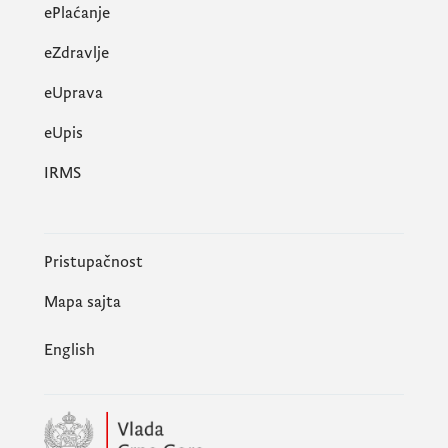
ePlaćanje
eZdravlje
eUprava
еUpis
IRMS
Pristupačnost
Mapa sajta
English