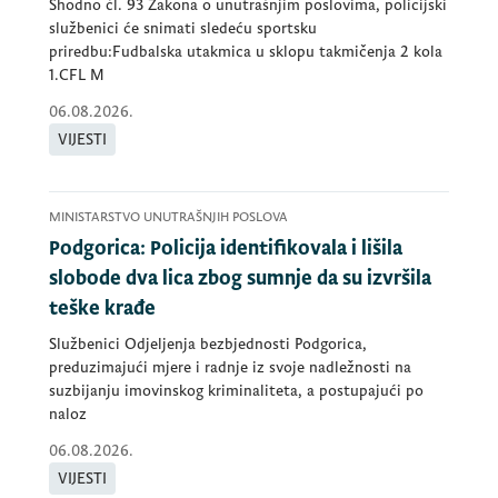
Shodno čl. 93 Zakona o unutrašnjim poslovima, policijski
službenici će snimati sledeću sportsku
priredbu:Fudbalska utakmica u sklopu takmičenja 2 kola
1.CFL M
06.08.2026.
VIJESTI
MINISTARSTVO UNUTRAŠNJIH POSLOVA
Podgorica: Policija identifikovala i lišila
slobode dva lica zbog sumnje da su izvršila
teške krađe
Službenici Odjeljenja bezbjednosti Podgorica,
preduzimajući mjere i radnje iz svoje nadležnosti na
suzbijanju imovinskog kriminaliteta, a postupajući po
naloz
06.08.2026.
VIJESTI