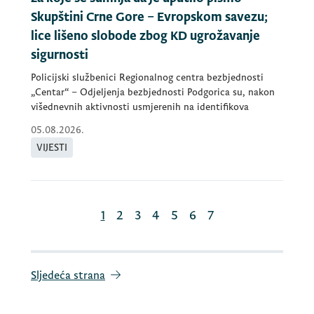
Skupštini Crne Gore – Evropskom savezu;
lice lišeno slobode zbog KD ugrožavanje
sigurnosti
Policijski službenici Regionalnog centra bezbjednosti
„Centar“ – Odjeljenja bezbjednosti Podgorica su, nakon
višednevnih aktivnosti usmjerenih na identifikova
05.08.2026.
VIJESTI
1
2
3
4
5
6
7
Sljedeća strana