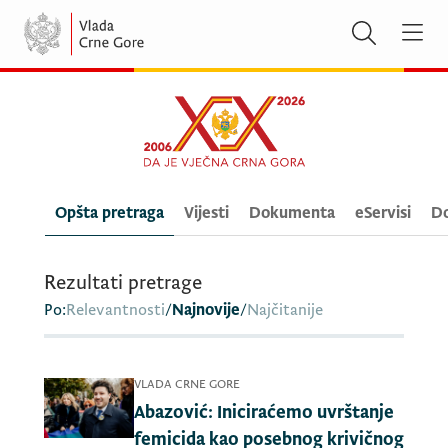
Opšta pretraga
Vijesti
Dokumenta
eServisi
Do
Rezultati pretrage
Po:
Relevantnosti
/
Najnovije
/
Najčitanije
VLADA CRNE GORE
Abazović: Iniciraćemo uvrštanje
femicida kao posebnog krivičnog