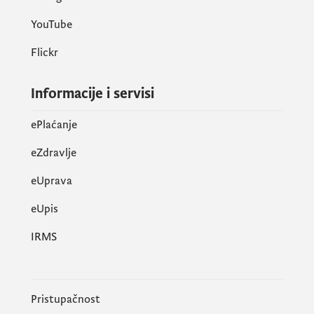
YouTube
Flickr
Informacije i servisi
ePlaćanje
eZdravlje
eUprava
еUpis
IRMS
Pristupačnost