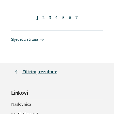
1
2
3
4
5
6
7
Sljedeća strana
Filtriraj rezultate
Linkovi
Naslovnica