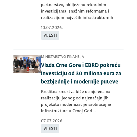
partnerstva, obilježenu rekordnim
investicijama, snažnim reformama i
realizacijom najvećih infrastrukturnih
projekata...
10.07.2026.
VIJESTI
MINISTARSTVO FINANSIJA
Vlada Crne Gore i EBRD pokreću
investiciju od 30 miliona eura za
bezbjednije i modernije puteve
Kreditna sredstva biće usmjerena na
realizaciju jednog od najznačajnijih
projekata modernizacije saobraćajne
infrastrukture u Crnoj Gori...
07.07.2026.
VIJESTI