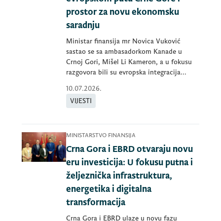
prostor za novu ekonomsku
saradnju
Ministar finansija mr Novica Vuković
sastao se sa ambasadorkom Kanade u
Crnoj Gori, Mišel Li Kameron, a u fokusu
razgovora bili su evropska integracija...
10.07.2026.
VIJESTI
MINISTARSTVO FINANSIJA
Crna Gora i EBRD otvaraju novu
eru investicija: U fokusu putna i
željeznička infrastruktura,
energetika i digitalna
transformacija
Crna Gora i EBRD ulaze u novu fazu