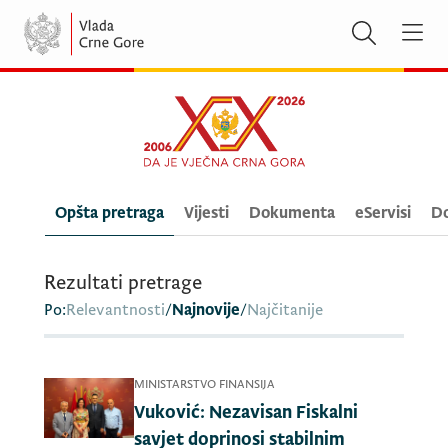
Opšta pretraga
Vijesti
Dokumenta
eServisi
Do
Rezultati pretrage
Po:
Relevantnosti
/
Najnovije
/
Najčitanije
MINISTARSTVO FINANSIJA
Vuković: Nezavisan Fiskalni
savjet doprinosi stabilnim