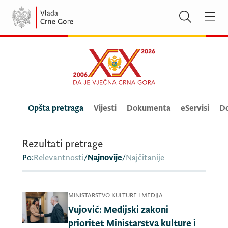
Opšta pretraga
Vijesti
Dokumenta
eServisi
Do
Rezultati pretrage
Po:
Relevantnosti
/
Najnovije
/
Najčitanije
MINISTARSTVO KULTURE I MEDIJA
Vujović: Medijski zakoni
prioritet Ministarstva kulture i