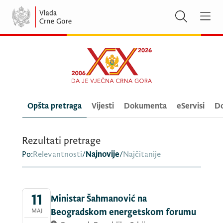
Opšta pretraga
Vijesti
Dokumenta
eServisi
Do
Rezultati pretrage
Po:
Relevantnosti
/
Najnovije
/
Najčitanije
11
Ministar Šahmanović na
MAJ
Beogradskom energetskom forumu