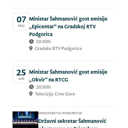
07
Ministar Šahmanović gost emisije
MAJ
„Epicentar“ na Gradskoj RTV
Podgorica
20:00h
Gradska RTV Podgorica
25
Ministar Šahmanović gost emisije
APR
„Okvir” na RTCG
20:00h
Televizija Crne Gore
MINISTARSTVO POMORSTVA
Državni sekretar Šahmanović