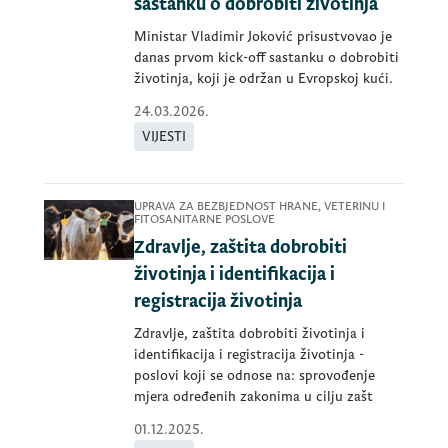
sastanku o dobrobiti životinja
Ministar Vladimir Joković prisustvovao je
danas prvom kick-off sastanku o dobrobiti
životinja, koji je održan u Evropskoj kući.
24.03.2026.
VIJESTI
UPRAVA ZA BEZBJEDNOST HRANE, VETERINU I
FITOSANITARNE POSLOVE
Zdravlje, zaštita dobrobiti
životinja i identifikacija i
registracija životinja
Zdravlje, zaštita dobrobiti životinja i
identifikacija i registracija životinja -
poslovi koji se odnose na: sprovođenje
mjera određenih zakonima u cilju zašt
01.12.2025.