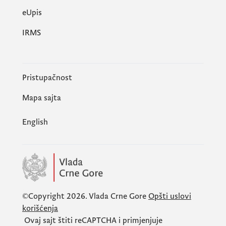
еUpis
IRMS
Pristupačnost
Mapa sajta
English
©Copyright 2026.
Vlada Crne Gore
Opšti uslovi
korišćenja
Ovaj sajt štiti
reCAPTCHA
i primjenjuje