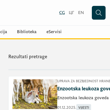
CG
ЦГ
EN
cija
Biblioteka
eServisi
Rezultati pretrage
UPRAVA ZA BEZBJEDNOST HRANE
Enzootska leukoza gov
Enzootska leukoza goveda
01.12.2025.
VIJESTI