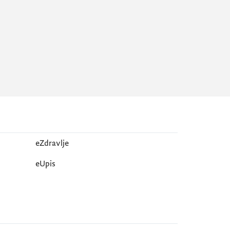
eZdravlje
еUpis