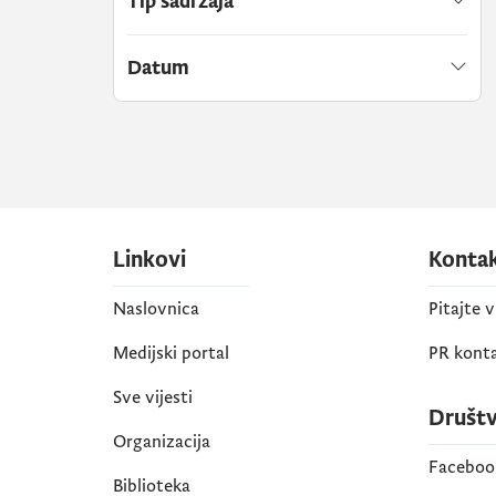
Tip sadržaja
Datum
Linkovi
Konta
Naslovnica
Pitajte 
Medijski portal
PR kont
Sve vijesti
Društ
Organizacija
Faceboo
Biblioteka