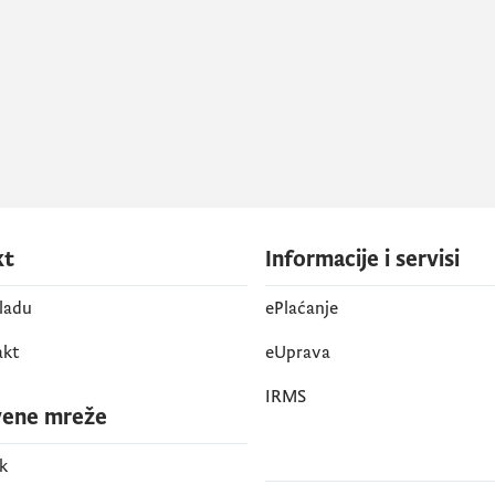
kt
Informacije i servisi
vladu
ePlaćanje
akt
eUprava
IRMS
vene mreže
k