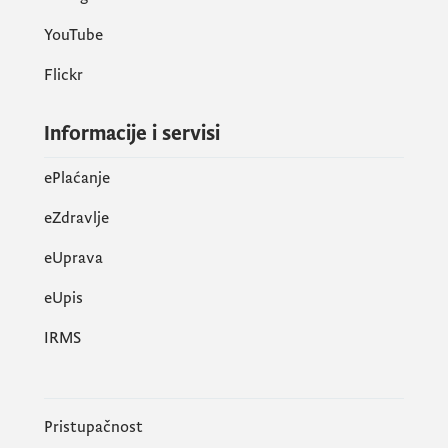
YouTube
Flickr
Informacije i servisi
ePlaćanje
eZdravlje
eUprava
еUpis
IRMS
Pristupačnost