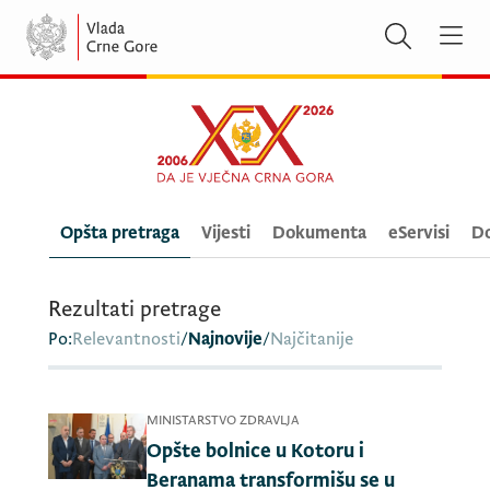
Opšta pretraga
Vijesti
Dokumenta
eServisi
Do
Rezultati pretrage
Po:
Relevantnosti
/
Najnovije
/
Najčitanije
MINISTARSTVO ZDRAVLJA
Opšte bolnice u Kotoru i
Beranama transformišu se u