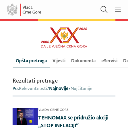
Opšta pretraga
Vijesti
Dokumenta
eServisi
Do
Rezultati pretrage
Po:
Relevantnosti
/
Najnovije
/
Najčitanije
VLADA CRNE GORE
TEHNOMAX se pridružio akciji
„STOP INFLACIJI“