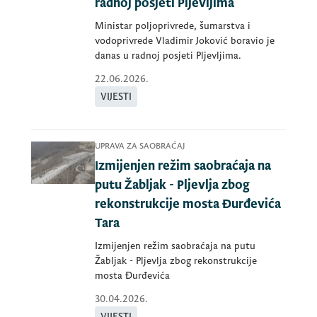
radnoj posjeti Pljevljima
Ministar poljoprivrede, šumarstva i
vodoprivrede Vladimir Joković boravio je
danas u radnoj posjeti Pljevljima.
22.06.2026.
VIJESTI
UPRAVA ZA SAOBRAĆAJ
Izmijenjen režim saobraćaja na
putu Žabljak - Pljevlja zbog
rekonstrukcije mosta Đurđevića
Tara
Izmijenjen režim saobraćaja na putu
Žabljak - Pljevlja zbog rekonstrukcije
mosta Đurđevića
30.04.2026.
VIJESTI