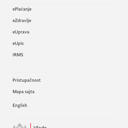
ePlaćanje
eZdravlje
eUprava
еUpis
IRMS
Pristupačnost
Mapa sajta
English