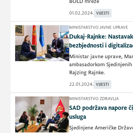
BOLD mreže
01.02.2024.
VIJESTI
MINISTARSTVO JAVNE UPRAVE
Dukaj-Rajnke: Nastavak i
bezbjednosti i digitaliza
Ministar javne uprave, Mar
ambasadorkom Sjedinjenih 
Rajzing Rajnke.
22.01.2024.
VIJESTI
MINISTARSTVO ZDRAVLJA
SAD podržava napore čij
usluga
Sjedinjene Američke Držav