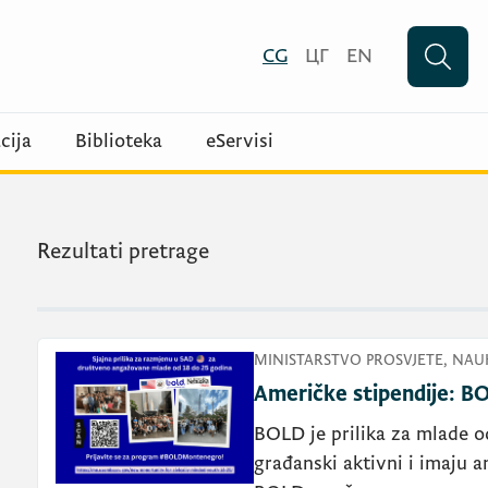
CG
ЦГ
EN
cija
Biblioteka
eServisi
Rezultati pretrage
MINISTARSTVO PROSVJETE, NAUK
Američke stipendije: BO
BOLD je prilika za mlade o
građanski aktivni i imaju 