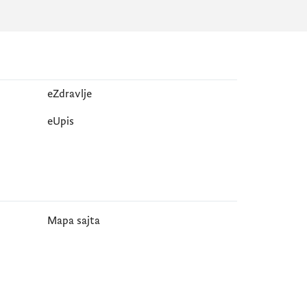
eZdravlje
еUpis
Mapa sajta