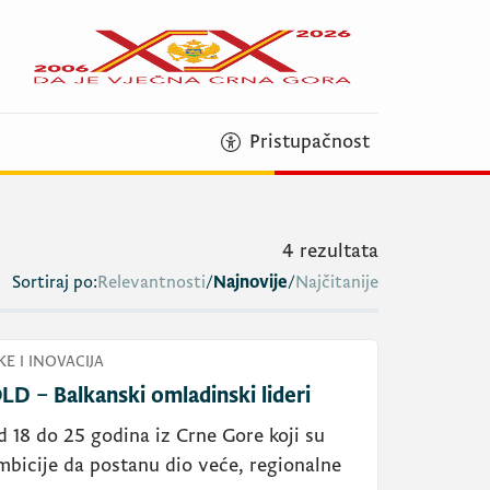
Pristupačnost
4
rezultata
Sortiraj po:
Relevantnosti
/
Najnovije
/
Najčitanije
E I INOVACIJA
LD – Balkanski omladinski lideri
d 18 do 25 godina iz Crne Gore koji su
ambicije da postanu dio veće, regionalne