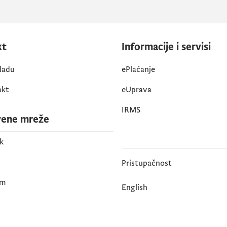
kt
Informacije i servisi
vladu
ePlaćanje
akt
eUprava
IRMS
vene mreže
k
Pristupačnost
am
English