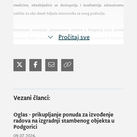
medicine, obezbijediće se dostupnija i kvalitetnija zdravstvena
zaštita za oko deset hiljada stanovnika sa ovog područja.
Svečanom otvaranju zdravstvene stanice u Dragovoj Luci, pored
Pročitaj sve
ministra Šegrta sa saradnicima, prisustvovaće i predsjednik Opštine
Nikšić Veselin Grbović, direktor Fonda za zdravstveno osiguranje dr
Adis Balota i direktor Doma zdravlja Nikšić dr Veselin Bulatović.
PR služba Ministarstva zdravlja
Vezani članci:
Oglas - prikupljanje ponuda za izvođenje
radova na izgradnji stambenog objekta u
Podgorici
09.07.2026.