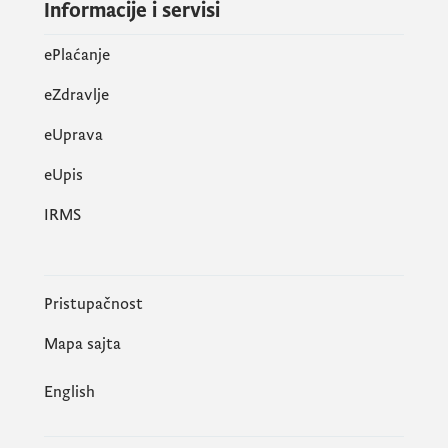
Informacije i servisi
ePlaćanje
eZdravlje
eUprava
еUpis
IRMS
Pristupačnost
Mapa sajta
English