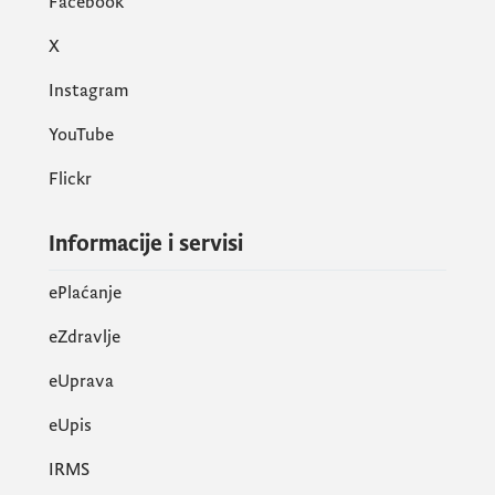
Facebook
držati u zatvorenim objektima sa mrežama
X
na prozorima;
• U slučaju držanja živine u spoljnjim
Instagram
kavezima, kaveze pokriju i ograde žicom sa
YouTube
otvorima ne većim od 2 cm
• Spriječe kontakt svoje živine sa ostalim
Flickr
domaćim životinjama
• Živinu ne poje vodom sa otvorenog
Informacije i servisi
prostora (iz buradi, lokvi, bara, kišnicom i
sl.)
ePlaćanje
• Hranu za živinu drže u zatvorenom
eZdravlje
prostoru zaštićenu od bilo kakvog kontakta
sa spoljnom sredinom ili drugim životinjama
eUprava
ili glodarima
еUpis
• Onemoguće nezaposlenima ulazak na
farmu
IRMS