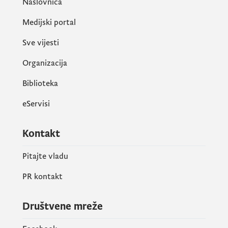
Naslovnica
pojave bolesti i u Crnoj Gori, kao i letak sa
preporukama držaocima živine. Daković je
Medijski portal
istakla da se rizik od prenošenja bolesti
Sve vijesti
smanjuje na jamanju moguću mjeru, upravo
poštovanjem datih preporuka, kao
Organizacija
preventivnih mjera.
Biblioteka
Preporuke držaocima živine
eServisi
U letku koji se nalazi na sajtu Uprave i
Kontakt
Ministarstva poljoprivrede, držaocima živine
preporučeno je da u narednom periodu u
Pitajte vladu
potpunosti sarađuju sa veterinarskom
PR kontakt
službom, kao i da:
Društvene mreže
• Onemoguće bilo kakav kontakt svoje živine
sa divljim pticama tako što živinu treba