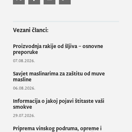
ptica na domaću živinu, predstavnici Uprave
su pozvali sve držaoce živine da poštuju
preporuke koje je ova instutucija
distribuirala početkom decembra, nakon
Vezani članci:
pojave ptičijeg gripa u regionu. Istaknuto je
da se virus ne prenosi na ljude, niti može
Proizvodnja rakije od šljiva – osnovne
imati negativne posledice po bezbjednost
preporuke
hrane na tržištu.
07.08.2026.
Savjet maslinarima za zaštitu od muve
Direktorica Uprave za bezbjednost hrane
masline
Vesna Daković, na današnjoj konferenciji za
06.08.2026.
novinare, istakla je da je najveći broj
slučajeva ptičijeg gripa u Evropi potvrđen
Informacija o jakoj pojavi štitaste vaši
smokve
kod divljih ptica, te da je jedini rizik
prenošenje na domaću živinu.
29.07.2026.
Priprema vinskog podruma, opreme i
Prema podacima OIE (Međuarodne