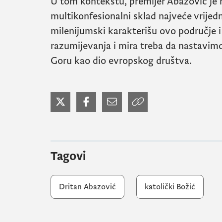
U tom kontekstu, premijer Abazović je n
multikonfesionalni sklad najveće vrijed
milenijumski karakterišu ovo područje i
razumijevanja i mira treba da nastavi
Goru kao dio evropskog društva.
Tagovi
Dritan Abazović
katolički Božić