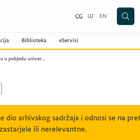
CG
ЦГ
EN
cija
Biblioteka
eServisi
u u pobjedu univer
...
je dio arhivskog sadržaja i odnosi se na p
astarjele ili nerelevantne.