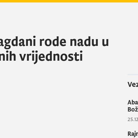
agdani rode nadu u
ih vrijednosti
Vez
Aba
Bož
25.1
Raj