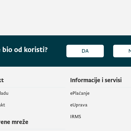
 bio od koristi?
DA
kt
Informacije i servisi
vladu
ePlaćanje
akt
eUprava
IRMS
vene mreže