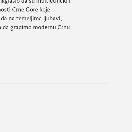
aglasio da su multietnički i
nosti Crne Gore koje
 da na temeljima ljubavi,
mo da gradimo modernu Crnu