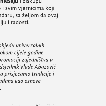
nlešaju
i biskupu
o i svim vjernicima koji
daru, sa željom da ovaj
ju i radosti.
bjedu univerzalnih
tokom cijele godine
promociji zajedništva u
edsjednik Vlade Abazović
 prisjećamo tradicije i
ađana kao osnove
.