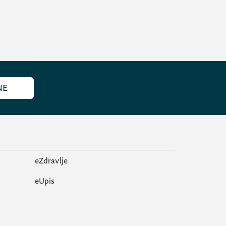
NE
eZdravlje
еUpis