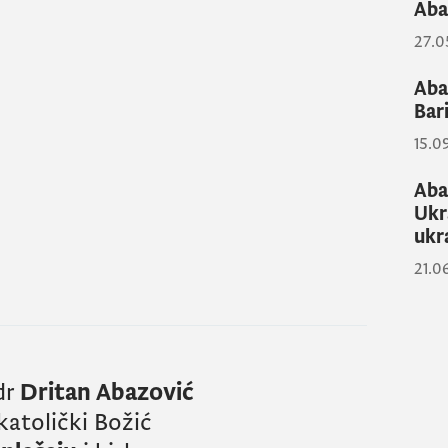
Aba
27.0
Abaz
Bar
15.0
Aba
Ukr
ukr
21.0
dr
Dritan Abazović
 katolički Božić