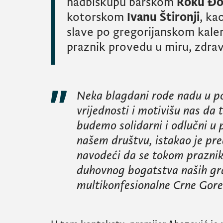
nadbiskupu barskom
Roku Đo
kotorskom
Ivanu Štironji
, ka
slave po gregorijanskom kalen
praznik provedu u miru, zdravl
Neka blagdani rode nadu u po
vrijednosti i motivišu nas da 
budemo solidarni i odlučni u 
našem društvu, istakao je pr
navodeći da se tokom praznika
duhovnog bogatstva naših gr
multikonfesionalne Crne Gore