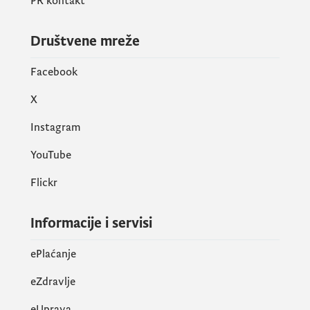
PR kontakt
sa EU na svim ključnim pitanjima iz oblasti
ekologije i održivog razvoja.
Društvene mreže
Facebook
X
Instagram
YouTube
Flickr
Informacije i servisi
ePlaćanje
eZdravlje
eUprava