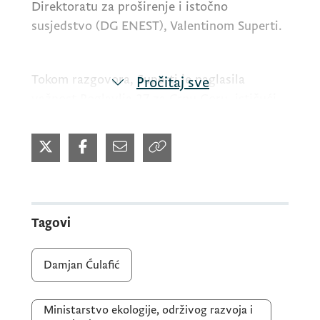
Direktoratu za proširenje i istočno
susjedstvo
(DG ENEST)
, Valentinom Superti.
Tokom razgovora, Superti je naglasila
Pročitaj sve
važnost Poglavlja 27 za Crnu Goru, ističući
da je pridruživanje Evropskoj uniji (EU) sve
bliže.
"Drago mi je što vidim da radite mnogo i
intenzivno", kazala je ona, osvrnuvši se na
Tagovi
napore Crne Gore u oblasti ekologije i zaštite
životne sredine.
Damjan Ćulafić
Ministar Ćulafić je izrazio zadovoljstvo
Ministarstvo ekologije, održivog razvoja i