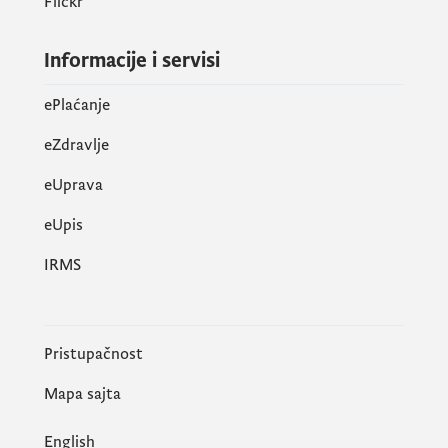
Flickr
Informacije i servisi
ePlaćanje
eZdravlje
eUprava
еUpis
IRMS
Pristupačnost
Mapa sajta
English