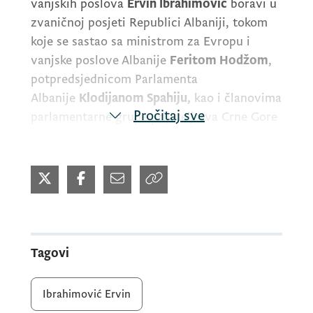
vanjskih poslova
Ervin Ibrahimović
boravi u
zvaničnoj posjeti Republici Albaniji, tokom
koje se sastao sa ministrom za Evropu i
vanjske poslove Albanije
Feritom Hodžom
,
potpredsjednicom Parlamenta
Albanije
Klodijanom Spahiju,
kao i članovima
Pročitaj sve
parlamentarne grupe prijateljstva Crne Gore
i Albanije.
Tokom sadržajnih i prijateljskih razgovora
potvrđeni su tradicionalno bliski i intenzivni
odnosi između Crne Gore i Albanije,
zasnovani na principima dobrosusjedstva,
Tagovi
međusobnog povjerenja i zajedničke
posvećenosti evropskim i evroatlantskim
Ibrahimović Ervin
vrijednostima, uz konstataciju da između