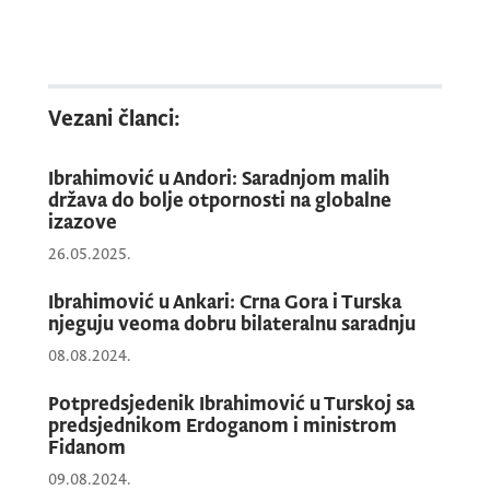
dvije države ne postoje otvorena pitanja.
Vezani članci:
Ibrahimović u Andori: Saradnjom malih
država do bolje otpornosti na globalne
izazove
26.05.2025.
Ibrahimović u Ankari: Crna Gora i Turska
njeguju veoma dobru bilateralnu saradnju
08.08.2024.
Potpredsjedenik Ibrahimović u Turskoj sa
Na sastanku sa ministrom Hodžom
predsjednikom Erdoganom i ministrom
razgovarano je o unapređenju bilateralne
Fidanom
saradnje, aktuelnim regionalnim i
09.08.2024.