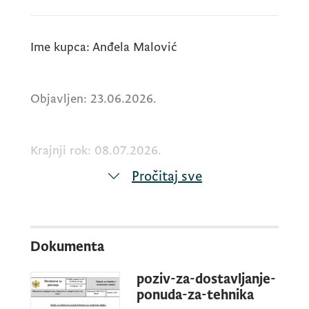
Ime kupca: Anđela Malović
Objavljen: 23.06.2026.
Krajnji rok: 08.07.2026.
Pročitaj sve
U tekstu je objavljen link za preuzimanje
poziva za dostavljanje ponuda.
Dokumenta
Datum i vrijeme otvaranja ponuda: petak
poziv-za-dostavljanje-
10.07.2026. u 13:00 h
ponuda-za-tehnika