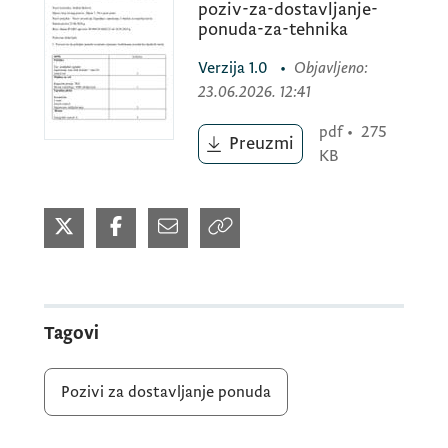
poziv-za-dostavljanje-
ponuda-za-tehnika
Mjesto otvaranja ponuda: Agencija za
Verzija
1.0
•
Objavljeno
:
plaćanja u poljoprivredi, ruralnom razvoju i
23.06.2026. 12:41
ribarstvu, Rimski trg, Poslovna zgrada
Kruševac br.70, Podgorica.
pdf
•
275
Preuzmi
KB
Tagovi
Pozivi za dostavljanje ponuda