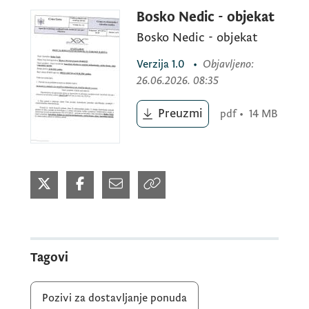
Datum i vrijeme otvaranja ponuda: petak
Bosko Nedic - objekat
17..07.2026 u 13:00 h
Bosko Nedic - objekat
Verzija
1.0
•
Objavljeno
:
Mjesto otvaranja ponuda: Agencija za
26.06.2026. 08:35
plaćanja u poljoprivredi, ruralnom razvoju i
Preuzmi
pdf
•
14 MB
ribarstvu, Poslovni centar Kruševac br.70
Rimski trg, Podgorica
Tagovi
Pozivi za dostavljanje ponuda