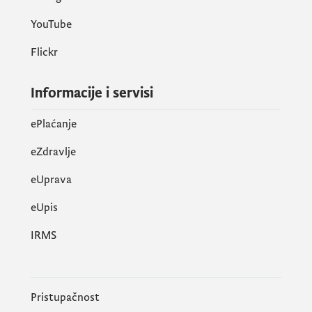
YouTube
Flickr
Informacije i servisi
ePlaćanje
eZdravlje
eUprava
еUpis
IRMS
Pristupačnost