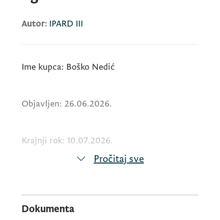
Autor:
IPARD III
Ime kupca: Boško Nedić
Objavljen: 26.06.2026.
Krajnji rok: 10.07.2026.
Pročitaj sve
U tekstu je objavljen link za preuzimanje
poziva za dostavljanje ponuda.
Dokumenta