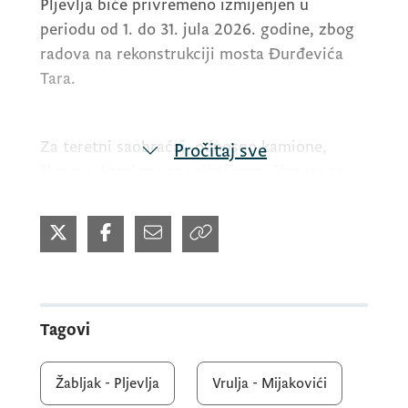
Pljevlja biće privremeno izmijenjen u
periodu od 1. do 31. jula 2026. godine, zbog
radova na rekonstrukciji mosta Đurđevića
Tara.
Za teretni saobraćaj, odnosno kamione,
Pročitaj sve
šlepere, kamione sa prikolicom, šlepere sa
prikolicom i druga teretna vozila nosivosti
preko 3,5 tone, uvodi se potpuna obustava
saobraćaja do završetka radova.
Za putnička vozila i autobuse uveden je
Tagovi
izmijenjen režim saobraćaja, koji
podrazumijeva potpune obustave
Žabljak - Pljevlja
Vrulja - Mijakovići
svakodnevno u terminima od 6.00 do 8.00,