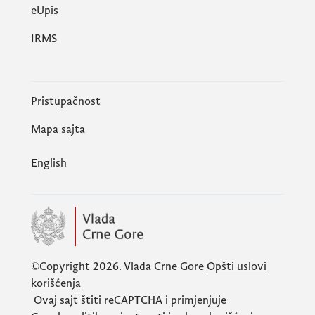
еUpis
IRMS
Pristupačnost
Mapa sajta
English
©Copyright 2026.
Vlada Crne Gore
Opšti uslovi
korišćenja
Ovaj sajt štiti
reCAPTCHA
i primjenjuje