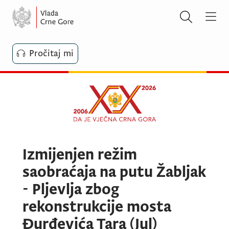
Pročitaj mi
Izmijenjen režim
saobraćaja na putu Žabljak
- Pljevlja zbog
rekonstrukcije mosta
Đurđevića Tara (Jul)