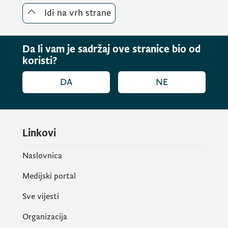
Idi na vrh strane
Da li vam je sadržaj ove stranice bio od
koristi?
DA
NE
Linkovi
Naslovnica
Pozdravila je i odluku Savjeta EU o
Medijski portal
pokretanju pregovora za uvođenje
Sve vijesti
besplatnog rominga između EU i Zapadnog
Balkana. Ona je poručila da Crna Gora ostaje
Organizacija