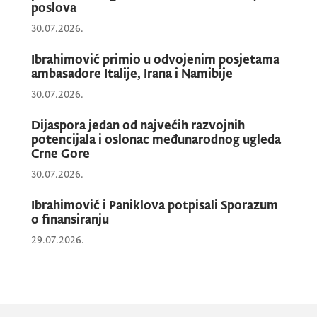
poslova
30.07.2026.
Ibrahimović primio u odvojenim posjetama
ambasadore Italije, Irana i Namibije
30.07.2026.
Dijaspora jedan od najvećih razvojnih
potencijala i oslonac međunarodnog ugleda
Kurpejović-Cikotić je naglasila važnost
Crne Gore
Zajedničkog regionalnog tržišta kao snažnog
30.07.2026.
instrumenta za unapređenje ekonomske
Ibrahimović i Paniklova potpisali Sporazum
integracije Zapadnog Balkana. Posebno je
o finansiranju
izdvojila pristupanje Crne Gore i još tri
29.07.2026.
ekonomije regiona Jedinstvenom području
plaćanja u eurima (SEPA), uz ocjenu da je to
važan korak ka finansijskom povezivanju sa
EU.