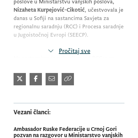
poslove u Ministarstvu vanjskih poslova,
Nizaheta Kurpejović-Cikotić
, učestvovala je
danas u Sofiji na sastancima Savjeta za
regionalnu saradnju (RCC) i Procesa saradnje
u Jugoistočnoj Evropi (SEECP).
Pročitaj sve
Na sastancima je pohvaljen rad RCC-a na
sprovođenju regionalne agende u oblastima
ekonomije, digitalizacije i bezbjednosti, te
pozdravljen uspjeh Bugarske tokom
jednogodišnjeg predsjedavanja SEECP-om.
Vezani članci:
Ambasador Ruske Federacije u Crnoj Gori
pozvan na razgovor u Ministarstvo vanjskih