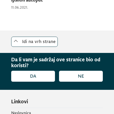
ipsilon autoput
11.06.2021.
Idi na vrh strane
Da li vam je sadržaj ove stranice bio od
koristi?
DA
NE
Linkovi
Naslovnica