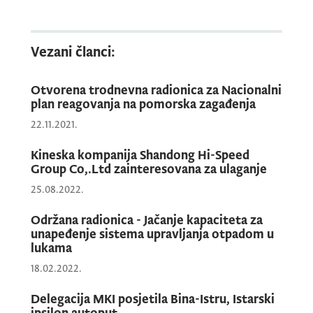
Ministar je istakao spremnost Ministarstva
Vezani članci:
da aktivno sarađuje sa strukovnim
udruženjima i stručnjacima, naglašavajući
Otvorena trodnevna radionica za Nacionalni
plan reagovanja na pomorska zagađenja
važnost otvorenog dijaloga za rješavanje
nagomilanih izazova.
22.11.2021.
Kineska kompanija Shandong Hi-Speed
Group Co,.Ltd zainteresovana za ulaganje
Predstavnici Udruženja Kapetana izrazili su
25.08.2022.
zadovoljstvo zbog pokrenutih inicijativa i
predložili konkretne mjere koje bi mogle
Održana radionica - Jačanje kapaciteta za
unapeđenje sistema upravljanja otpadom u
doprinijeti unapređenju regulative i prakse u
lukama
sektoru.
18.02.2022.
Delegacija MKI posjetila Bina-Istru, Istarski