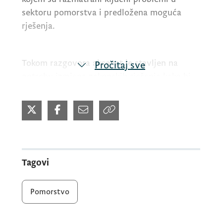
sektoru pomorstva i predložena moguća
rješenja.
Tokom razgovora akcenat je stavljen na
Pročitaj sve
potrebu izmjena zakonskih rješenja kako bi
se unaprijedio položaj pomoraca, povećala
sigurnost u pomorskom saobraćaju i dodatno
ojačala konkurentnost domaće pomorske
industrije.
Tagovi
Ministar
Radulović
je informisao
predstavnike Udruženja kapetana Crne Gore
Pomorstvo
da se privodi kraju izrada Nacrta zakona o
sigurnosti plovidbe koja će riješiti brojne
probleme koji opterećuju sektor pomorstva.