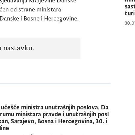
sjedavanja Kraljevine Danske
sas
ćen od strane ministara
tur
 Danske i Bosne i Hercegovine.
30.0
u nastavku.
 učešće ministra unutrašnjih poslova, Da
orumu ministara pravde i unutrašnjih posl
an, Sarajevo, Bosna i Hercegovina, 30. i
dine