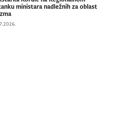
tanku ministara nadležnih za oblast
izma
7.2026.