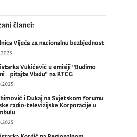
ani članci:
dnica Vijeća za nacionalnu bezbjednost
1.2025.
istarka Vukićević u emisiji "Budimo
ni - pitajte Vladu" na RTCG
0.2025.
ahimović i Dukaj na Svjetskom forumu
ske radio-televizijske Korporacije u
anbulu
0.2025.
istarka Kordić na Regionalnom