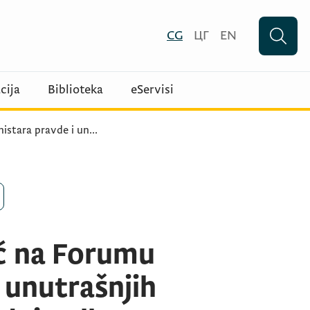
CG
ЦГ
EN
cija
Biblioteka
eServisi
istara pravde i un
...
ić na Forumu
 unutrašnjih