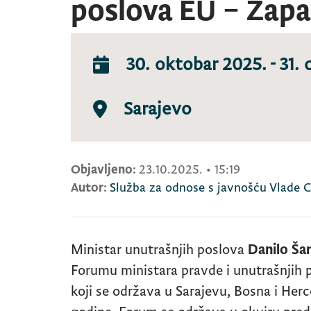
poslova EU – Zapa
30. oktobar 2025.
-
31.
Sarajevo
Objavljeno:
23.10.2025.
•
15:19
Autor:
Služba za odnose s javnošću Vlade 
Ministar unutrašnjih poslova
Danilo Ša
Forumu ministara pravde i unutrašnjih 
koji se održava u Sarajevu, Bosna i Herc