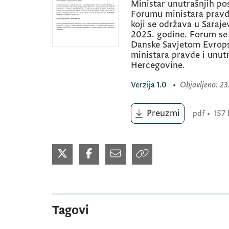
Ministar unutrašnjih po
Forumu ministara pravd
koji se održava u Saraje
2025. godine. Forum se 
Danske Savjetom Evropsk
ministara pravde i unutr
Hercegovine.
Verzija
1.0
•
Objavljeno
: 23
Preuzmi
pdf
•
157
Tagovi