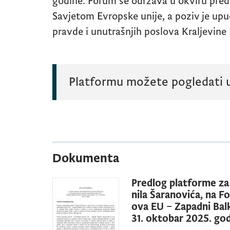
godine. Forum se održava u okviru pred
Savjetom Evropske unije, a poziv je upu
pravde i unutrašnjih poslova Kraljevine
Platformu možete pogledati 
Dokumenta
Predlog platforme za
nila Šaranovića, na F
ova EU – Zapadni Balk
31. oktobar 2025. go