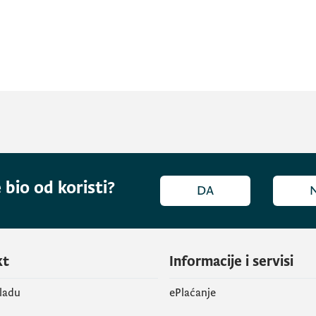
 bio od koristi?
DA
kt
Informacije i servisi
vladu
ePlaćanje