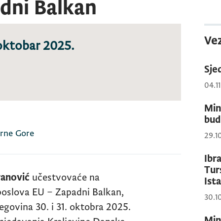
dni Balkan
Vez
 oktobar 2025.
Sje
04.1
Min
bud
Crne Gore
29.1
Ibr
Tur
ranović
učestvovaće na
Ist
poslova EU – Zapadni Balkan,
30.1
egovina 30. i 31. oktobra 2025.
Min