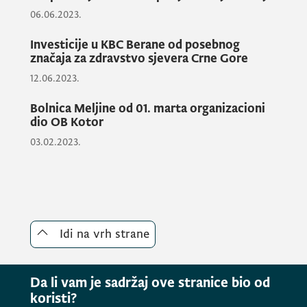
On je kazao da infrastrukturna ulaganja prati
06.06.2023.
planirana kadrovska politika, koja će u
Investicije u KBC Berane od posebnog
narednom periodu rezultirati povećanim
značaja za zdravstvo sjevera Crne Gore
brojem specijalizacija i supspecijalizacija u
12.06.2023.
skladu sa potrebama ustanova.
Bolnica Meljine od 01. marta organizacioni
dio OB Kotor
Direktorica Kliničkog centra Crne Gore, dr
03.02.2023.
Ljiljana Radulović, podsjetila je na
nekadašnje uslove i tretman pacijenata
oboljelih od mentalnih bolesti naglašavajući
značaj budućeg objekta upravo zbog boljeg i
adekvatnijeg tremana.
Idi na vrh strane
Da li vam je sadržaj ove stranice bio od
''U budućem objektu će se nalaziti 57 bolničkih
koristi?
kreveta. Ono što nas posebno raduje jeste da