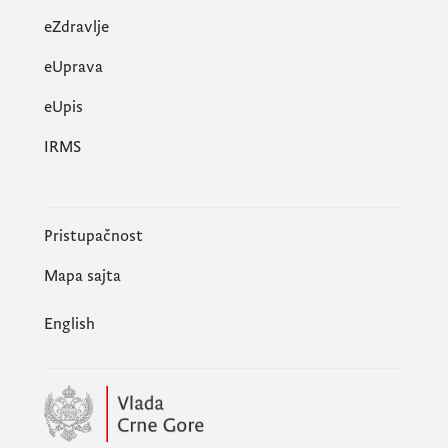
eZdravlje
eUprava
еUpis
IRMS
Pristupačnost
Mapa sajta
English