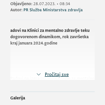
Objavljeno:
28.07.2023.
•
08:34
Autor:
PR Služba Ministarstva zdravlja
adovi na Klinici za mentalno zdravlje teku
dogovorenom dinamikom, rok završetka
kraj januara 2024.godine
Pročitaj sve
Radovi na izgradnji nove Klinike za mentalno
zdravlje teku planirom dinamikom, izvođać
radova će ispoštovati dogovoreni rok, pa će
objekat u potpunosti biti završen krajem
Galerija
januara 2024. godine.