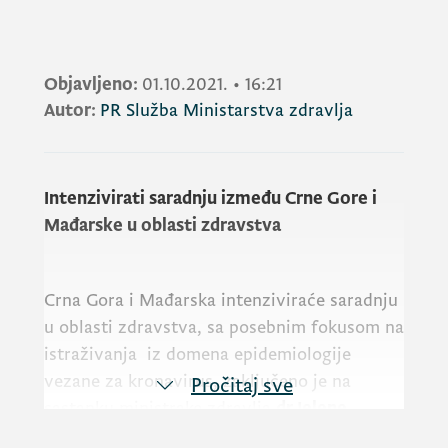
Objavljeno:
01.10.2021.
•
16:21
Autor:
PR Služba Ministarstva zdravlja
Intenzivirati saradnju između Crne Gore i
Mađarske u oblasti zdravstva
Crna Gora i Mađarska intenziviraće saradnju
u oblasti zdravstva, sa posebnim fokusom na
istraživanja iz domena epidemiologije
vezane za kronavirus, zaključeno je na
Pročitaj sve
sastanku ministrake zdravlja
dr Jelene
Borovinić Bojović
sa ministrom ljudskih