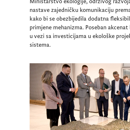
Ministarstvo ekologije, održivog razvoja
nastave zajedničku komunikaciju prema
kako bi se obezbijedila dodatna fleksib
primjene mehanizma. Poseban akcenat b
u vezi sa investicijama u ekološke proje
sistema.