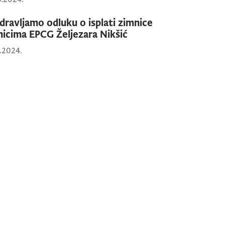
dravljamo odluku o isplati zimnice
nicima EPCG Željezara Nikšić
1.2024.