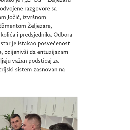
o odvojene razgovore sa
om Jočić, izvršnom
adžmentom Željezare,
ikolića i predsjednika Odbora
istar je istakao posvećenost
e, ocijenivši da entuzijazam
ljaju važan podsticaj za
trijski sistem zasnovan na