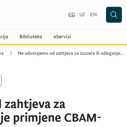
CG
ЦГ
EN
cija
Biblioteka
eServisi
va
Ne odustajemo od zahtjeva za izuzeće ili odlaganje
...
 zahtjeva za
anje primjene CBAM-