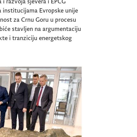
 i razvoja sjevera i EPCG
 institucijama Evropske unije
ilnost za Crnu Goru u procesu
iće stavljen na argumentaciju
kte i tranziciju energetskog