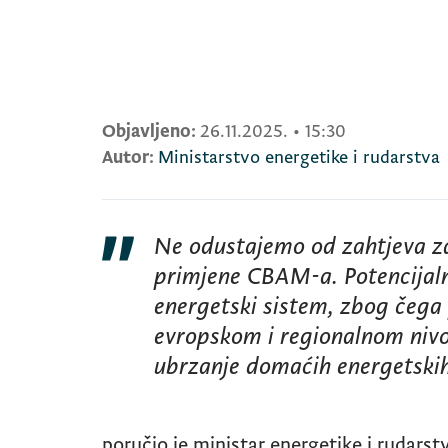
Objavljeno:
26.11.2025.
•
15:30
Autor:
Ministarstvo energetike i rudarstva
Ne odustajemo od zahtjeva za
primjene CBAM-a. Potencijalni 
energetski sistem, zbog čeg
evropskom i regionalnom nivo
ubrzanje domaćih energetskih
poručio je ministar energetike i rudar