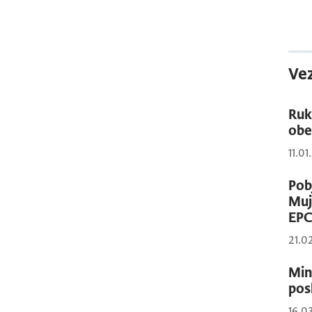
Vez
Ruk
obe
11.01
Pob
Muj
EP
21.0
Min
pos
16.0