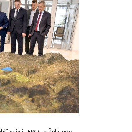
išao je i „EPCG – Željezaru