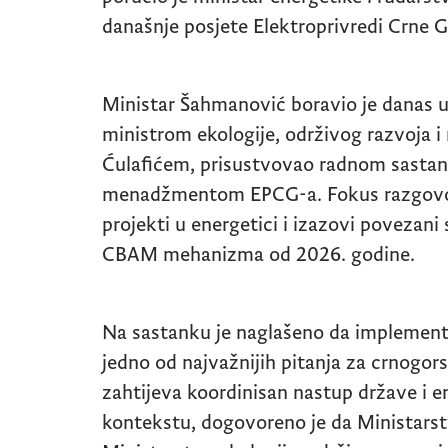
današnje posjete Elektroprivredi Crne G
Ministar Šahmanović boravio je danas u 
ministrom ekologije, održivog razvoja 
Ćulafićem, prisustvovao radnom sastan
menadžmentom EPCG-a. Fokus razgovora 
projekti u energetici i izazovi povezan
CBAM mehanizma od 2026. godine.
Na sastanku je naglašeno da implement
jedno od najvažnijih pitanja za crnogors
zahtijeva koordinisan nastup države i 
kontekstu, dogovoreno je da Ministarst