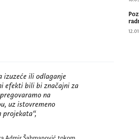
Poz
rad
12.0
 izuzeće ili odlaganje
efekti bili bi značajni za
a pregovaramo na
u, uz istovremeno
 projekata“,
stva Admir Šahmanović tokom