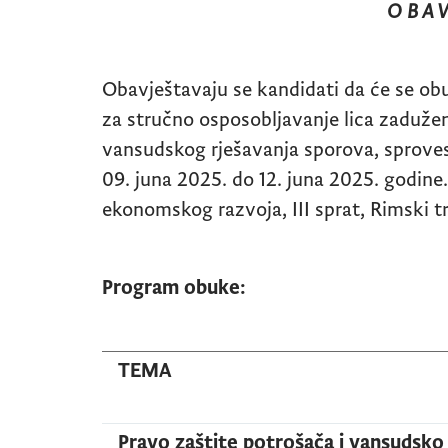
O B A V
Obavještavaju se kandidati da će se obu
za stručno osposobljavanje lica zaduže
vansudskog rješavanja sporova, sprove
09. juna 2025. do 12. juna 2025. godine
ekonomskog razvoja, III sprat, Rimski t
Program obuke:
TEMA
Pravo zaštite potrošača i vansudsko