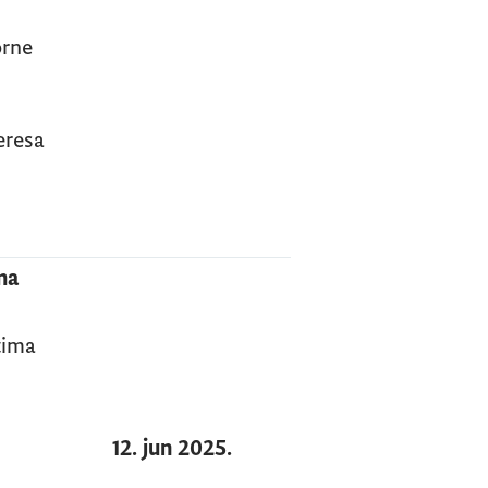
orne
eresa
ma
tima
12. jun 2025.