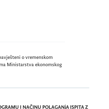
bavješteni o vremenskom
jama Ministarstva ekonomskog
 PROGRAMU I NAČINU POLAGANjA ISPITA Z