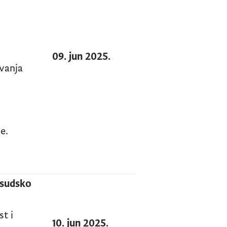
09. jun 2025.
vanja
e.
nsudsko
st i
10. jun 2025.