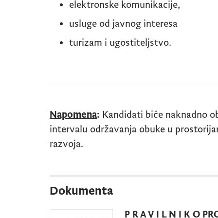
elektronske komunikacije,
usluge od javnog interesa
turizam i ugostiteljstvo.
Napomena
:
Kandidati biće naknadno o
intervalu održavanja obuke u prostori
razvoja.
Dokumenta
P R A V I L N I K O