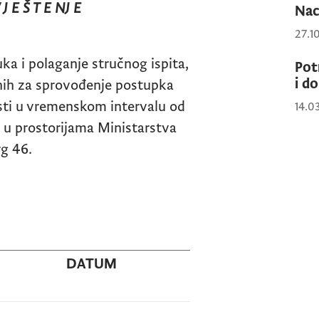
 J E Š T E NJ E
Nac
27.1
ka i polaganje stručnog ispita,
Pot
i d
nih za sprovođenje postupka
sti u vremenskom intervalu od
14.0
. u prostorijama Ministarstva
rg 46.
DATUM