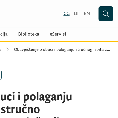
CG
ЦГ
EN
cija
Biblioteka
eServisi
a
Obavještenje o obuci i polaganju stručnog ispita z
...
uci i polaganju
 stručno