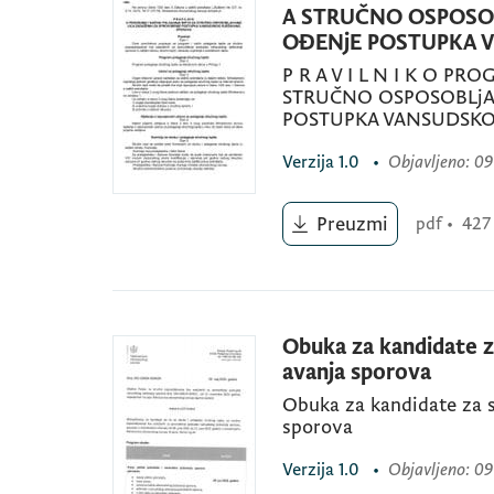
A STRUČNO OSPOSOB
OĐENjE POSTUPKA 
P R A V I L N I K O P
STRUČNO OSPOSOBLjA
POSTUPKA VANSUDSKO
Verzija
1.0
•
Objavljeno
: 09
Preuzmi
pdf
•
427
Obuka za kandidate 
avanja sporova
Obuka za kandidate za 
sporova
Verzija
1.0
•
Objavljeno
: 09