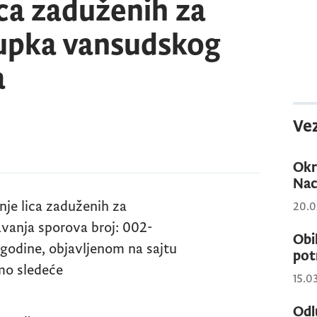
ica zaduženih za
upka vansudskog
a
Vez
Okr
Nac
je lica zaduženih za
20.0
vanja sporova broj: 002-
Obi
odine, objavljenom na sajtu
pot
jemo sledeće
15.0
Odl