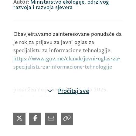
Autor:
Ministarstvo ekologije, održivog
razvoja i razvoja sjevera
Obavještavamo zainteresovane ponuđače da
je rok za prijavu za javni oglas za
specijalistu za informacione tehnologije:
https://www.gov.me/clanak/javni-oglas-za-
specijalistu-za-informacione-tehnologije
produžen do ponedjeljka 07. jula 2025.
Pročitaj sve
godine do 11.00 časova.
Sva pravila prijave i opis radnog zadatka
ostaju isti kao u prvobitno objavljenom