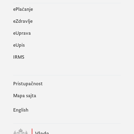
ePlaćanje
eZdravlje
eUprava
еUpis
IRMS
Pristupačnost
Mapa sajta
English