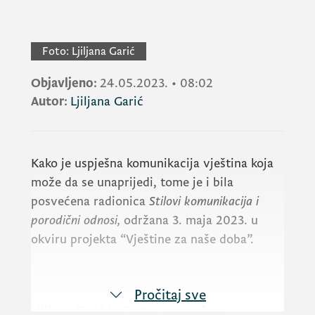
Foto:
Ljiljana Garić
Objavljeno:
24.05.2023.
•
08:02
Autor:
Ljiljana Garić
Kako je uspješna komunikacija vještina koja
može da se unaprijedi, tome je i bila
posvećena radionica
Stilovi komunikacija i
porodični odnosi,
održana 3. maja 2023. u
okviru projekta “Vještine za naše doba”.
Pročitaj sve
Ljiljana Garić iz Centra za stručno