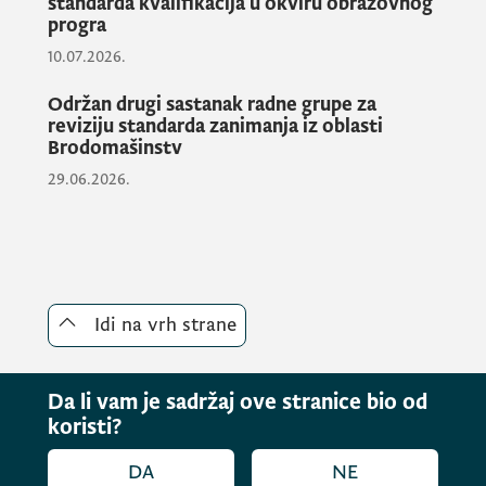
standarda kvalifikacija u okviru obrazovnog
progra
Projekat “Vještine za naše doba” se realizuje
zahvaljujući podršci Crvenog krsta i
10.07.2026.
evropskih fondova u okviru regionalnog
Održan drugi sastanak radne grupe za
programa ”Jačanje otpornosti starijih osoba i
reviziju standarda zanimanja iz oblasti
osoba sa invaliditetom tokom Covid-19 i
Brodomašinstv
budućih katastrofa”.
29.06.2026.
Idi na vrh strane
Da li vam je sadržaj ove stranice bio od
koristi?
DA
NE