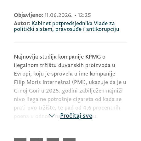
Objavljeno:
11.06.2026.
•
12:25
Autor:
Kabinet potpredsjednika Vlade za
politički sistem, pravosuđe i antikorupciju
Najnovija studija kompanije
KPMG
o
ilegalnom tržištu duvanskih proizvoda u
Evropi, koju je sprovela u ime kompanije
Filip Moris Internešnal (
PMI
), ukazuje da je u
Crnoj Gori u 2025. godini zabilježen najniži
nivo ilegalne potrošnje cigareta od kada se
prati ovo tržište, te pad od 4,6 procentnih
Pročitaj sve
poena u odnosu na 2024. godinu.
Objavljivanje najnovijih podataka i