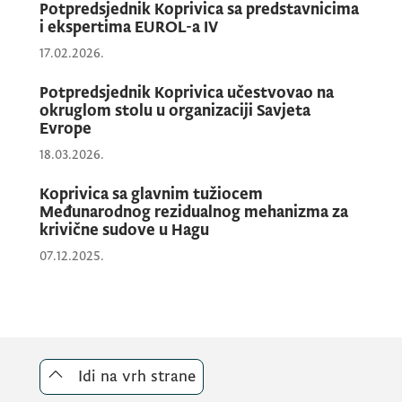
vladavinu prava i narušavao međunarodni
Potpredsjednik Koprivica sa predstavnicima
ugled Crne Gore.
i ekspertima EUROL-a IV
17.02.2026.
U tom procesu, posebnu ulogu imalo je
Potpredsjednik Koprivica učestvovao na
okruglom stolu u organizaciji Savjeta
Koordinaciono tijelo za popis i uništenje
Evrope
duvanskih proizvoda u Slobodnoj zoni Luke
18.03.2026.
Bar, koje je sprovelo jedan od najzahtjevnijih
operativnih poduhvata u borbi protiv
Koprivica sa glavnim tužiocem
Međunarodnog rezidualnog mehanizma za
krijumčarenja duvana u istoriji Crne Gore.
krivične sudove u Hagu
07.12.2025.
Zahvaljujući radu Koordinacionog tijela i
partnerskih institucija, izvršen je detaljan
popis, kao i uništenje 138.000 paketa
cigareta i drugih duvanskih proizvoda koji su
Idi na vrh strane
godinama predstavljali ozbiljan