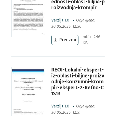
ednosti-oblast-biljna-p
roizvodnja-krompir
Verzija
1.0
•
Objavljeno
:
30.05.2025. 12:50
pdf
•
246
Preuzmi
KB
REOI-Lokalni-ekspert-
iz-oblasti-biljne-proizv
odnje-konzumni-krom
pir-ekspert-2-Refno-C
1S13
Verzija
1.0
•
Objavljeno
:
30.05.2025. 12:51