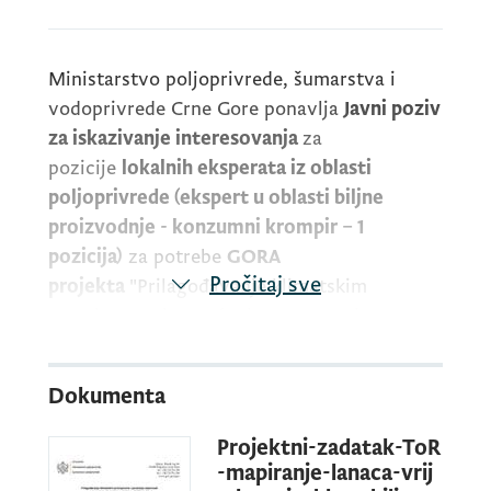
Ministarstvo poljoprivrede, šumarstva i
vodoprivrede Crne Gore ponavlja
Javni poziv
za iskazivanje interesovanja
za
pozicije
lokalnih eksperata iz oblasti
poljoprivrede (ekspert u oblasti biljne
proizvodnje - konzumni krompir – 1
pozicija)
za potrebe
GORA
Pročitaj sve
projekta
"Prilagođavanje klimatskim
promjenama i povećanje otpornosti u
crnogorskim planinskim predjelima", u
okviru
Komponente 1
.
Dokumenta
Projektni-zadatak-ToR
-mapiranje-lanaca-vrij