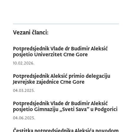
drugima, zbližavamo se zarad bolje
budućnosti. Ova konferencija je
stoga više od uobičajenog skupa
stručnjaka i predstavnika
Vezani članci:
najznačajnijih institucija. Ona je
platforma za nove ideje, partnerstva
i vizije koje će oblikovati budućnost
Potpredsjednik Vlade dr Budimir Aleksić
obrazovanja, naglasio je, između
posjetio Univerzitet Crne Gore
ostalog, potpredsjednik Vlade Crne
10.02.2026.
Gore dr Budimir Aleksić, ističući da
su dugoročna partnerstva na polju
Potpredsjednik Aleksić primio delegaciju
Jevrejske zajednice Crne Gore
obrazovanja najsigurniji put uspješne
međunarodne saradnje.
04.03.2025.
Potpredsjednik Vlade dr Budimir Aleksić
posjetio Gimnaziju „Sveti Sava” u Podgorici
04.06.2025.
Čestitka potpredsjednika Aleksića povodom