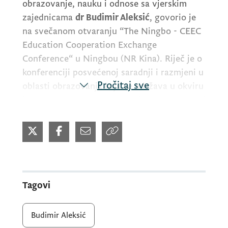
obrazovanje, nauku i odnose sa vjerskim
zajednicama
dr Budimir Aleksić
, govorio je
na svečanom otvaranju
“The Ningbo - CEEC
Education Cooperation Exchange
Conference“
u Ningbou (NR Kina). Riječ je o
konferenciji posvećenoj saradnji i razmjeni u
Pročitaj sve
oblasti obrazovanja koja se održava u okviru
“The 4th China – CEEC Expo“
, na kom Aleksić
učestvuje na poziv organizatora.
Obrazovanje je srce svakog društva
koje želi da napreduje. Ono nas
usmjerava da kritički promišljamo,
Tagovi
da sarađujemo, gradimo mostove
razumijevanja i učvršćujemo
povjerenje. Kroz međunarodnu
Budimir Aleksić
saradnju i razmjenu učimo jedni o