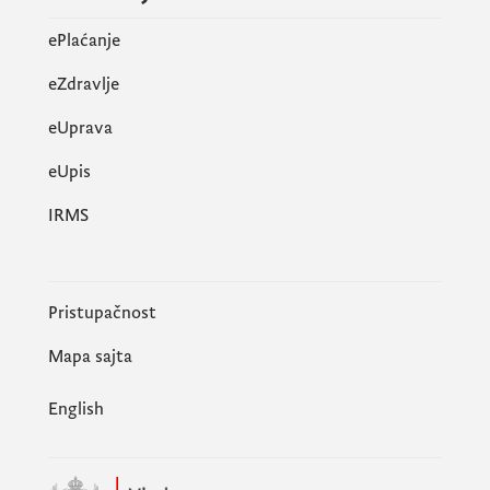
ePlaćanje
eZdravlje
eUprava
еUpis
IRMS
Pristupačnost
Mapa sajta
English