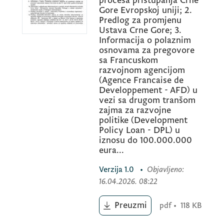
procesa pristupanja Crne
Gore Evropskoj uniji; 2.
Predlog za promjenu
Ustava Crne Gore; 3.
Informacija o polaznim
osnovama za pregovore
sa Francuskom
razvojnom agencijom
(Agence Francaise de
Developpement - AFD) u
vezi sa drugom tranšom
zajma za razvojne
politike (Development
Policy Loan - DPL) u
iznosu do 100.000.000
eura...
Verzija
1.0
•
Objavljeno
:
16.04.2026. 08:22
Preuzmi
pdf
•
118 KB