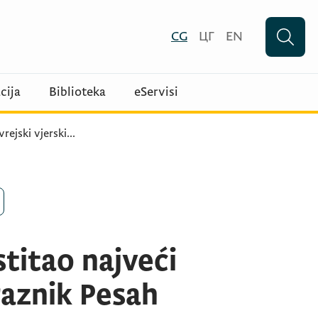
CG
ЦГ
EN
cija
Biblioteka
eServisi
vrejski vjerski
...
stitao najveći
praznik Pesah