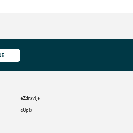
NE
eZdravlje
еUpis