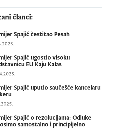
ani članci:
mijer Spajić čestitao Pesah
4.2025.
mijer Spajić ugostio visoku
dstavnicu EU Kaju Kalas
4.2025.
mijer Spajić uputio saučešće kancelaru
keru
6.2025.
mijer Spajić o rezolucijama: Odluke
osimo samostalno i principijelno