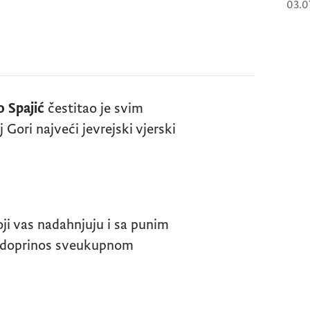
03.0
o Spajić
čestitao je svim
 Gori najveći jevrejski vjerski
ji vas nadahnjuju i sa punim
n doprinos sveukupnom