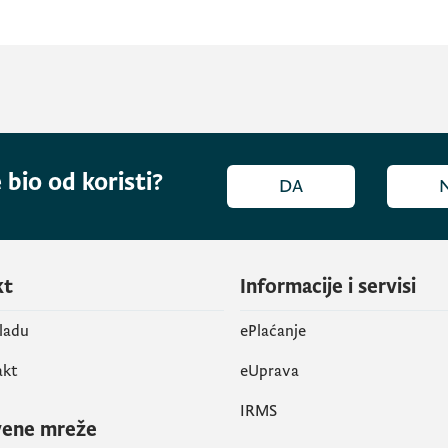
 bio od koristi?
DA
kt
Informacije i servisi
vladu
ePlaćanje
akt
eUprava
IRMS
vene mreže