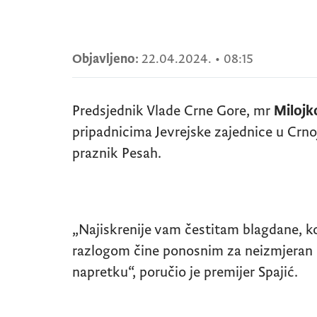
Objavljeno:
22.04.2024.
•
08:15
Predsjednik Vlade Crne Gore, mr
Milojk
pripadnicima Jevrejske zajednice u Crnoj
praznik Pesah.
„Najiskrenije vam čestitam blagdane, ko
razlogom čine ponosnim za neizmjera
napretku“, poručio je premijer Spajić.