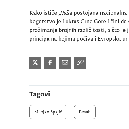
Kako ističe „Vaša postojana nacionalna t
bogatstvo je i ukras Crne Gore i čini d
prožimanje brojnih različitosti, a što j
principa na kojima počiva i Evropska uni
Tagovi
Milojko Spajić
Pesah