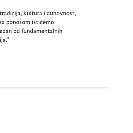
radicija, kultura i duhovnost,
a sa ponosom ističemo
e jedan od fundamentalnih
ja.“