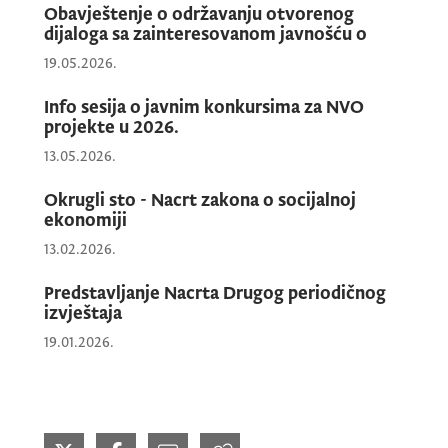
zakonodavstva sa zakonodavstvom Evropske
Obavještenje o održavanju otvorenog
unije u ovoj oblasti koje je dio
dijaloga sa zainteresovanom javnošću o
pregovaračkog poglavlja 3 - Pravo osnivanja
19.05.2026.
preduzeća i sloboda pružanja usluga, koja će
Info sesija o javnim konkursima za NVO
se održati
u srijedu, 3 . jula 2024. godine, sa
projekte u 2026.
početkom u 9:00 časova u hotelu Ramada u
13.05.2026.
Podgorici
.
Okrugli sto - Nacrt zakona o socijalnoj
ekonomiji
Događaj će otvoriti v.d. generalnog
13.02.2026.
direktora Direktorata za pristup i politike
Predstavljanje Nacrta Drugog periodičnog
tržišta rada u Ministarstvu rada i socijalnog
izvještaja
staranja,
Mirsad Azemović
i voditeljka
19.01.2026.
projekta PLAC projekta,
Tatjana Tomić.
O
pravnoj tekovini EU u oblasti regulisanih
profesija i priznavanju profesionalnih
kvalifikacija za sektorske profesije, govoriće