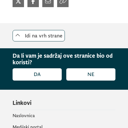
ekspertkinja PLAC projekta,
Davorka Borić.
Idi na vrh strane
Da li vam je sadržaj ove stranice bio od
koristi?
DA
NE
Linkovi
Naslovnica
Medijski portal