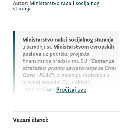
Autor:
Ministarstvo rada i socijalnog
staranja
Ministarstvo rada i socijalnog staranja
u saradnji sa
Ministarstvom evropskih
poslova
uz podršku projekta
finansiranog sredstvima EU
"Centar za
strateško-pravno savjetovanje za Crnu
Goru - PLAC"
,
organizuju radionicu o
pravnoj tekovini EU u oblasti
regulisanih profesija.
Pročitaj sve
Radionica je namijenjena službenicima koji
Vezani članci:
rade na usklađivanju nacionalnog