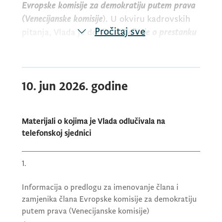
Evropske komisije za demokratiju putem prava
(Venecijanske komisije
). U okviru kadrovskih
Pročitaj sve
pitanja, Vlada je donijela
Rješenje o prestanku
mandata generalne direktorice Direktorata za
krivično i građansko zakonodavstvo u
Ministarstvu pravde
i
Rješenje o imenovanju
10. jun 2026. godine
državne sekretarke u Ministarstvu pravde
.
Materijali o kojima je Vlada odlučivala na
telefonskoj sjednici
1.
Informacija o predlogu za imenovanje člana i
zamjenika člana Evropske komisije za demokratiju
putem prava (Venecijanske komisije)