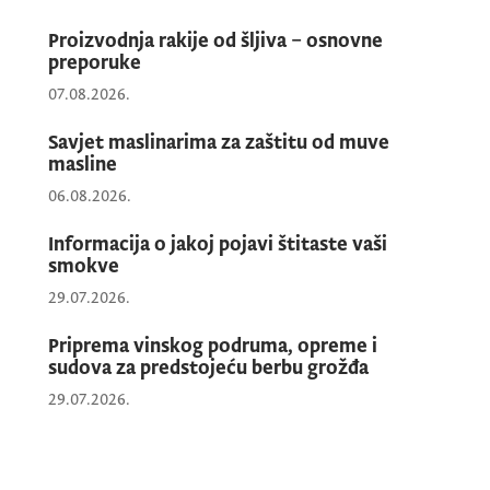
sprečavanja eventualnih neželjenih situacija.
Proizvodnja rakije od šljiva – osnovne
preporuke
07.08.2026.
Posebno naglašavamo da je neadekvatno
upravljanje otpadom jedan od vodećih
Savjet maslinarima za zaštitu od muve
masline
razloga pojave medvjeda u naseljenim
mjestima. Ostaci hrane i pretrpani kontejneri
06.08.2026.
predstavljaju lako dostupan izvor hrane za
Informacija o jakoj pojavi štitaste vaši
divlje životinje, zbog čega se one sve češće
smokve
približavaju ljudskim naseljima, čime se
29.07.2026.
povećava rizik od konflikta između ljudi i
divljih životinja.
Priprema vinskog podruma, opreme i
sudova za predstojeću berbu grožđa
29.07.2026.
Zbog toga apelujemo na sve opštine u Crnoj
Gori, a naročito na opštine na sjeveru
države, da tokom turističke sezone i perioda