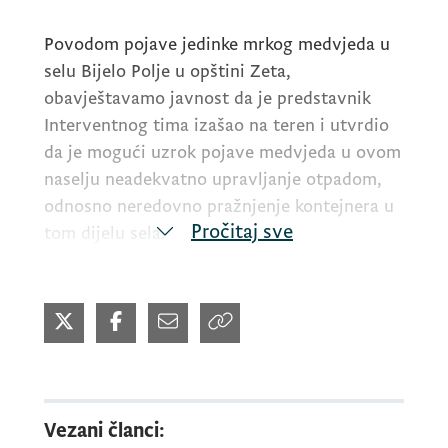
Povodom pojave jedinke mrkog medvjeda u
selu Bijelo Polje u opštini Zeta,
obavještavamo javnost da je predstavnik
Interventnog tima izašao na teren i utvrdio
da je mogući uzrok pojave medvjeda u ovom
naselju neadekvatno upravljanje otpadom,
odnosno neredovno pražnjenje kontejnera u
Pročitaj sve
tom dijelu sela.
Ovaj problem je evidentiran, nakon čega je
kontaktirana Opština Zeta i dogovoreno
hitno uklanjanje otpada i pražnjenje
kontejnera. Interventni tim će i u narednim
danima nastaviti da prati situaciju na terenu
Vezani članci:
i preduzima mjere u cilju zaštite građana i